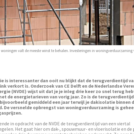
e woningen valt de meeste winst te behalen. Investeringen in woningverduurzaming ve
e is interessanter dan ooit nu blijkt dat de terugverdientijd v
link verkort is. Onderzoek van CE Delft en de Nederlandse Vere
ie (NVDE) wijst uit dat je je inleg drie keer zo snel terug hebt
met de energietarieven van vorig jaar. Zo is de terugverdientijd
 bijvoorbeeld gemiddeld een jaar terwijl je dakisolatie binnen d
d. De versnelde opbrengst van woningverduurzaming is geheel
asprijzen.
ende in opdracht van de NVDE de terugverdientijd van een viertal
gelen. Het gaat hier om dak-, spouwmuur- en vloerisolatie en de 