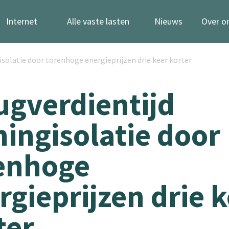
Internet
Alle vaste lasten
Nieuws
Over o
solatie door torenhoge energieprijzen drie keer korter
ugverdientijd
ingisolatie door
enhoge
rgieprijzen drie 
ter