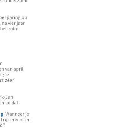
et onderzoek
 besparing op
na vier jaar
 het ruim
in
n van april
oogte
rs zeer
rk-Jan
en al dat
ng
. Wanneer je
htrij terecht en
d.”