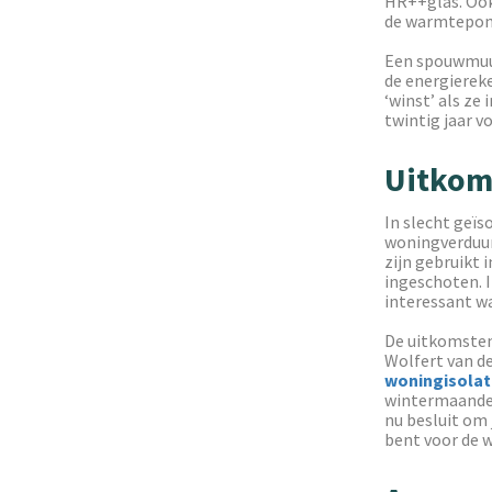
HR++glas. Ook
de warmtepom
Een spouwmuur 
de energiereke
‘winst’ als z
twintig jaar v
Uitkom
In slecht geïs
woningverduurz
zijn gebruikt 
ingeschoten. 
interessant wa
De uitkomsten
Wolfert van d
woningisolat
wintermaand
nu besluit om j
bent voor de w