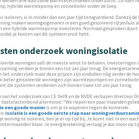
 werden drie duurzame warmtetechnieken onderzocht. Zo nam h
p, hybride warmtepomp en zonneboiler onder de loep.
isoleren, is in minder dan een jaar tijd terugverdiend. Dankzij de
ning maken woningeigenaren in een goed geïsoleerd rijtjeshuis al 
e in een hybride warmtepomp investeren. Normaal gesproken duurt
oordat je kosten van dit systeem eruit hebt.
sten onderzoek woningisolatie
oleerde woningen valt de meeste winst te behalen. Investeringen 
aming verdien je binnen een tot zes jaar terug. De energietarieve
in het onderzoek maar deze prijzen zijn sindsdien nóg verder de h
In beter geïsoleerde woningen zijn warmtepompen en zonneboile
nt die systemen verdienen zich binnen twee tot zes jaar terug.
 van het onderzoek van CE Delft en de NVDE verbazen directeur Di
e Vastelastenbond allerminst: “We riepen een paar maanden geled
ie een goede manier
is om je te wapenen tegen de komende
en.
Isolatie is een goede eerste stap naar woningverduurzami
e woning te isoleren, ben je er op tijd bij. Je komt niet in een wac
intermaanden klaar. Je energierekening verlaag je dus mooi op tij