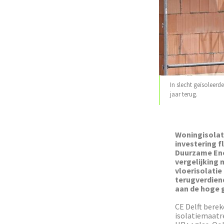
In slecht geïsoleerd
jaar terug.
Woningisolati
investering f
Duurzame Energ
vergelijking 
vloerisolatie
terugverdien
aan de hoge g
CE Delft berek
isolatiemaatre