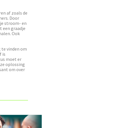
en af zoals de
ners. Door
 je stroom- en
t een graadje
 halen. Ook
 te vinden om
 is
tus moet er
eze oplossing
essant om over