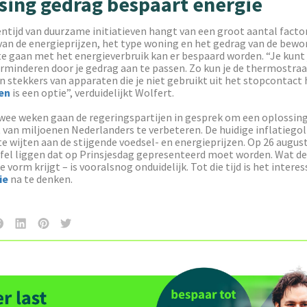
sing gedrag bespaart energie
ntijd van duurzame initiatieven hangt van een groot aantal factor
van de energieprijzen, het type woning en het gedrag van de bewo
e gaan met het energieverbruik kan er bespaard worden. “Je kunt
rminderen door je gedrag aan te passen. Zo kun je de thermostraa
n stekkers van apparaten die je niet gebruikt uit het stopcontact
en
is een optie”, verduidelijkt Wolfert.
ee weken gaan de regeringspartijen in gesprek om een oplossing
van miljoenen Nederlanders te verbeteren. De huidige inflatiegolf
e wijten aan de stijgende voedsel- en energieprijzen. Op 26 augus
afel liggen dat op Prinsjesdag gepresenteerd moet worden. Wat d
e vorm krijgt – is vooralsnog onduidelijk. Tot die tijd is het inter
ie
na te denken.