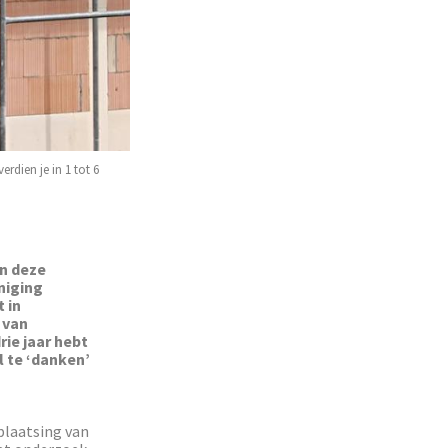
rdien je in 1 tot 6
an deze
niging
 in
 van
rie jaar hebt
 te ‘danken’
plaatsing van