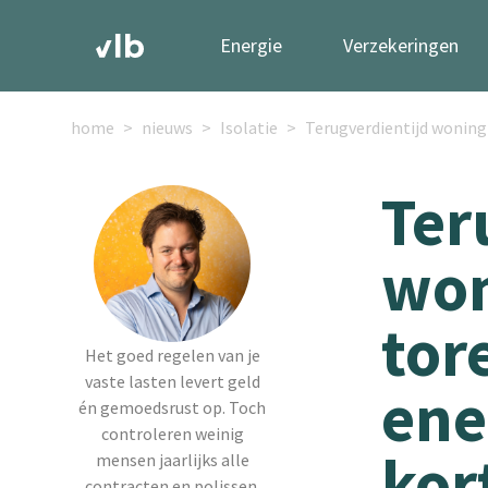
Energie
Verzekeringen
home
nieuws
Isolatie
Terugverdientijd woningi
Ter
won
tor
Het goed regelen van je
vaste lasten levert geld
ene
én gemoedsrust op. Toch
controleren weinig
kor
mensen jaarlijks alle
contracten en polissen.