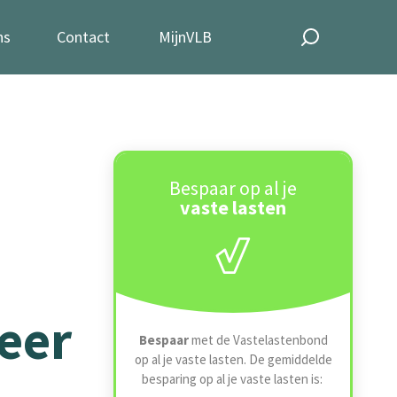
ns
Contact
MijnVLB
Bespaar op al je
vaste lasten
keer
Bespaar
met de Vastelastenbond
op al je vaste lasten. De gemiddelde
besparing op al je vaste lasten is: