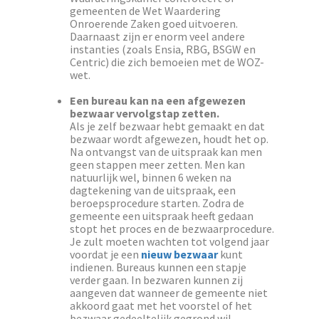
gemeenten de Wet Waardering
Onroerende Zaken goed uitvoeren.
Daarnaast zijn er enorm veel andere
instanties (zoals Ensia, RBG, BSGW en
Centric) die zich bemoeien met de WOZ-
wet.
Een bureau kan na een afgewezen
bezwaar vervolgstap zetten.
Als je zelf bezwaar hebt gemaakt en dat
bezwaar wordt afgewezen, houdt het op.
Na ontvangst van de uitspraak kan men
geen stappen meer zetten. Men kan
natuurlijk wel, binnen 6 weken na
dagtekening van de uitspraak, een
beroepsprocedure starten. Zodra de
gemeente een uitspraak heeft gedaan
stopt het proces en de bezwaarprocedure.
Je zult moeten wachten tot volgend jaar
voordat je een
nieuw bezwaar
kunt
indienen. Bureaus kunnen een stapje
verder gaan. In bezwaren kunnen zij
aangeven dat wanneer de gemeente niet
akkoord gaat met het voorstel of het
bezwaar gedeeltelijk gegrond wil