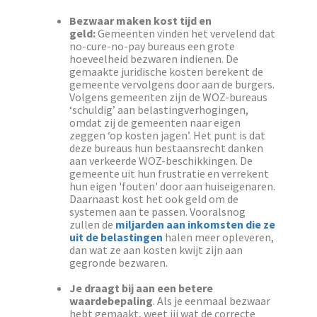
Bezwaar maken kost tijd en
geld:
Gemeenten vinden het vervelend dat
no-cure-no-pay bureaus een grote
hoeveelheid bezwaren indienen. De
gemaakte juridische kosten berekent de
gemeente vervolgens door aan de burgers.
Volgens gemeenten zijn de WOZ-bureaus
‘schuldig’ aan belastingverhogingen,
omdat zij de gemeenten naar eigen
zeggen ‘op kosten jagen’. Het punt is dat
deze bureaus hun bestaansrecht danken
aan verkeerde WOZ-beschikkingen. De
gemeente uit hun frustratie en verrekent
hun eigen 'fouten' door aan huiseigenaren.
Daarnaast kost het ook geld om de
systemen aan te passen. Vooralsnog
zullen de
miljarden aan inkomsten die ze
uit de belastingen
halen meer opleveren,
dan wat ze aan kosten kwijt zijn aan
gegronde bezwaren.
Je draagt bij aan een betere
waardebepaling
. Als je eenmaal bezwaar
hebt gemaakt, weet jij wat de correcte