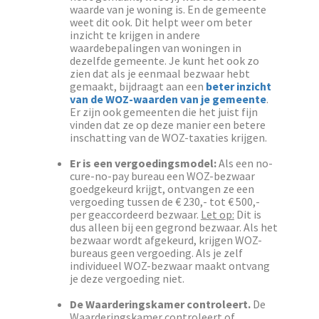
waarde van je woning is. En de gemeente
weet dit ook. Dit helpt weer om beter
inzicht te krijgen in andere
waardebepalingen van woningen in
dezelfde gemeente. Je kunt het ook zo
zien dat als je eenmaal bezwaar hebt
gemaakt, bijdraagt aan een
beter inzicht
van de WOZ-waarden van je gemeente
.
Er zijn ook gemeenten die het juist fijn
vinden dat ze op deze manier een betere
inschatting van de WOZ-taxaties krijgen.
Er is een vergoedingsmodel:
Als een no-
cure-no-pay bureau een WOZ-bezwaar
goedgekeurd krijgt, ontvangen ze een
vergoeding tussen de € 230,- tot € 500,-
per geaccordeerd bezwaar.
Let op:
Dit is
dus alleen bij een gegrond bezwaar. Als het
bezwaar wordt afgekeurd, krijgen WOZ-
bureaus geen vergoeding. Als je zelf
individueel WOZ-bezwaar maakt ontvang
je deze vergoeding niet.
De Waarderingskamer controleert.
De
Waarderingskamer controleert of