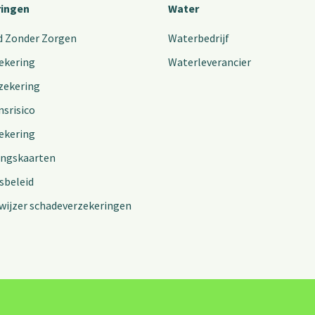
ringen
Water
d Zonder Zorgen
Waterbedrijf
ekering
Waterleverancier
zekering
nsrisico
ekering
ingskaarten
sbeleid
wijzer schadeverzekeringen