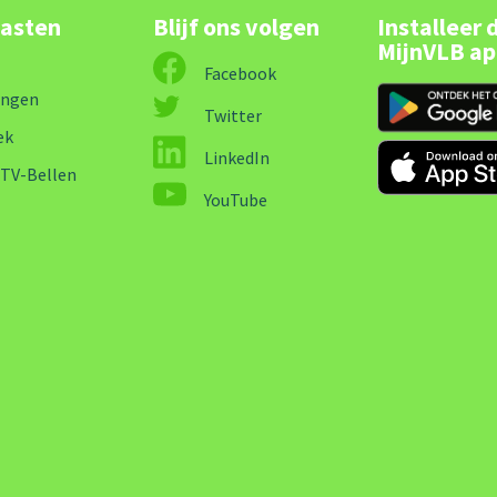
lasten
Blijf ons volgen
Installeer 
MijnVLB a
Facebook
ingen
Twitter
ek
LinkedIn
-TV-Bellen
YouTube