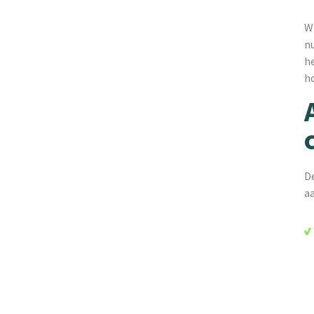
Wi
nu
he
h
D
a