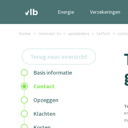
Energie
Verzekeringen
Home
internet-tv
aanbieders
telfort
cont
Terug naar overzicht
Basis informatie
Contact
Opzeggen
T
Klachten
en
ov
Kosten