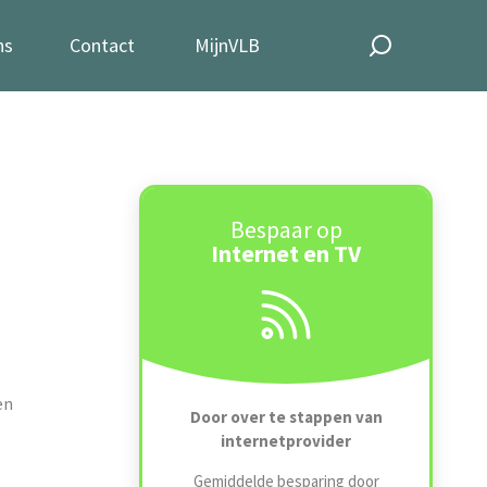
ns
Contact
MijnVLB
Bespaar op
Internet en TV
en
Door over te stappen van
internetprovider
Gemiddelde besparing door