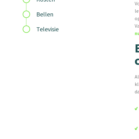
Vo
le
Bellen
o
Va
Televisie
n
Al
kl
d