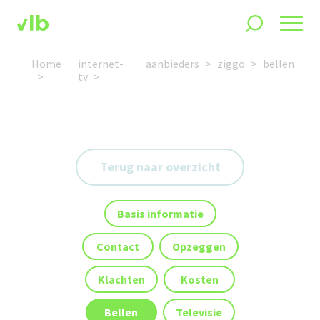
Home
internet-
aanbieders
ziggo
bellen
tv
Terug naar overzicht
Basis informatie
Contact
Opzeggen
Klachten
Kosten
Bellen
Televisie