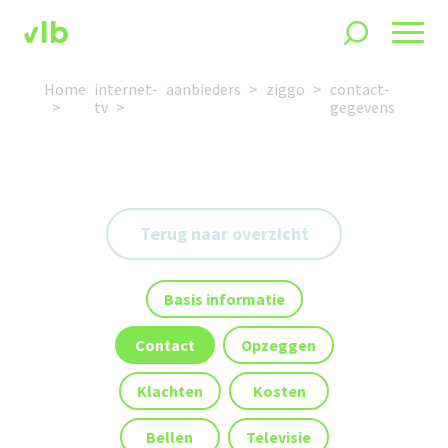
Home
internet-
aanbieders
ziggo
contact-
tv
gegevens
Terug naar overzicht
Basis informatie
Contact
Opzeggen
Klachten
Kosten
Bellen
Televisie