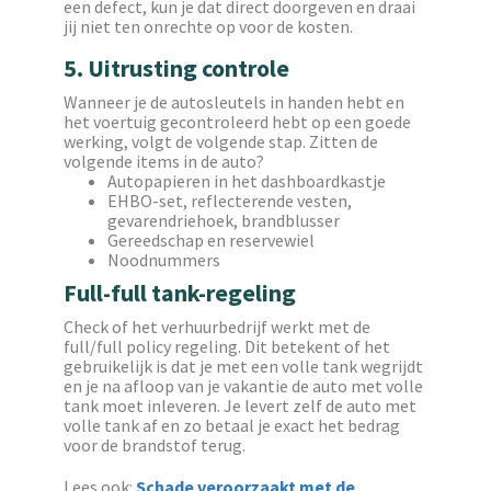
een defect, kun je dat direct doorgeven en draai
jij niet ten onrechte op voor de kosten.
5. Uitrusting controle
Wanneer je de autosleutels in handen hebt en
het voertuig gecontroleerd hebt op een goede
werking, volgt de volgende stap. Zitten de
volgende items in de auto?
Autopapieren in het dashboardkastje
EHBO-set, reflecterende vesten,
gevarendriehoek, brandblusser
Gereedschap en reservewiel
Noodnummers
Full-full tank-regeling
Check of het verhuurbedrijf werkt met de
full/full policy regeling. Dit betekent of het
gebruikelijk is dat je met een volle tank wegrijdt
en je na afloop van je vakantie de auto met volle
tank moet inleveren. Je levert zelf de auto met
volle tank af en zo betaal je exact het bedrag
voor de brandstof terug.
Lees ook:
Schade veroorzaakt met de