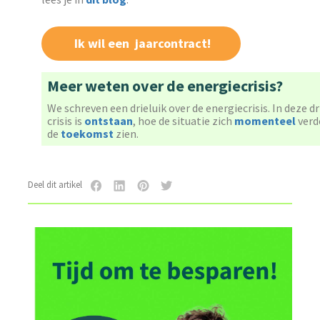
Ik wil een jaarcontract!
Meer weten over de energiecrisis?
We schreven een drieluik over de energiecrisis. In deze d
crisis is
ontstaan
, hoe de situatie zich
momenteel
verd
de
toekomst
zien.
Deel dit artikel