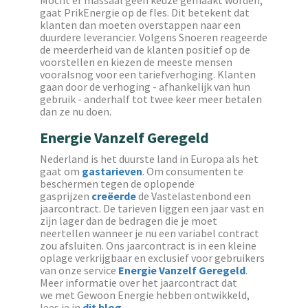
Mocht er massaal geen keuze gemaakt worden,
gaat PrikEnergie op de fles. Dit betekent dat
klanten dan moeten overstappen naar een
duurdere leverancier. Volgens Snoeren reageerde
de meerderheid van de klanten positief op de
voorstellen en kiezen de meeste mensen
vooralsnog voor een tariefverhoging. Klanten
gaan door de verhoging - afhankelijk van hun
gebruik - anderhalf tot twee keer meer betalen
dan ze nu doen.
Energie Vanzelf Geregeld
Nederland is het duurste land in Europa als het
gaat om
gastarieven
. Om consumenten te
beschermen tegen de oplopende
gasprijzen
creëerde
de Vastelastenbond een
jaarcontract. De tarieven liggen een jaar vast en
zijn lager dan de bedragen die je moet
neertellen wanneer je nu een variabel contract
zou afsluiten. Ons jaarcontract is in een kleine
oplage verkrijgbaar en exclusief voor gebruikers
van onze service
Energie Vanzelf Geregeld
.
Meer informatie over het jaarcontract dat
we met Gewoon Energie hebben ontwikkeld,
lees je in
dit blog
.