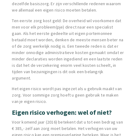
dezelfde basiszorg.
Er zijn verschillende redenen waarom
we allemaal een eigen risico moeten betalen.
Ten eerste zorg kost geld: De overheid wil voorkomen dat
men voor elk probleem(pje) direct naar een specialist
gaan. Als het eerste gedeelte uit eigen portemonnee
betaald moet worden, denken de meeste mensen beter na
of de zorg werkelijk nodig is. Een tweede reden is dat er
minder onnodige
administratieve kosten gemaakt omdat er
minder declaraties worden ingediend en een laatste reden
is dat
het de verzekering enorm veel kosten scheelt, in
tijden van bezuinigingen is dit ook een belangrijk
argument.
Het eigen risico wordt pas ingezet als u gebruik maakt van
zorg. Voor sommige zorg hoeft u geen gebruik te maken
van je eigen risico.
Eigen risico verhogen: wel of niet?
Voor komend jaar (2016) betekent dat u tot een bedrag van
€ 385,- zelf aan zorg moet betalen. Het verhogen van uw
eigen risico kan een premieverlaging beteken. Maar is het