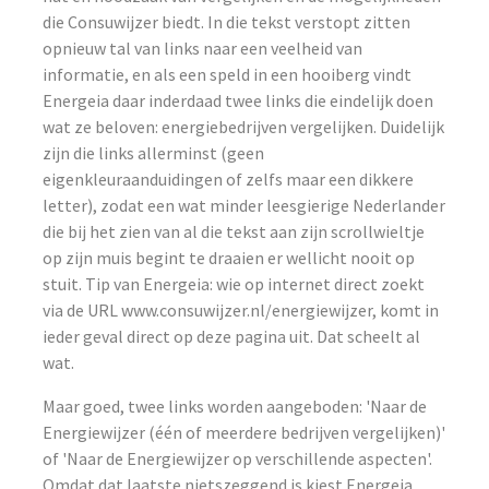
die Consuwijzer biedt. In die tekst verstopt zitten
opnieuw tal van links naar een veelheid van
informatie, en als een speld in een hooiberg vindt
Energeia daar inderdaad twee links die eindelijk doen
wat ze beloven: energiebedrijven vergelijken. Duidelijk
zijn die links allerminst (geen
eigenkleuraanduidingen of zelfs maar een dikkere
letter), zodat een wat minder leesgierige Nederlander
die bij het zien van al die tekst aan zijn scrollwieltje
op zijn muis begint te draaien er wellicht nooit op
stuit. Tip van Energeia: wie op internet direct zoekt
via de URL www.consuwijzer.nl/energiewijzer, komt in
ieder geval direct op deze pagina uit. Dat scheelt al
wat.
Maar goed, twee links worden aangeboden: 'Naar de
Energiewijzer (één of meerdere bedrijven vergelijken)'
of 'Naar de Energiewijzer op verschillende aspecten'.
Omdat dat laatste nietszeggend is kiest Energeia