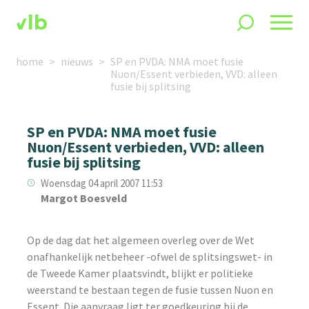
home
nieuws
SP en PVDA: NMA moet fusie
Nuon/Essent verbieden, VVD: alleen
fusie bij splitsing
SP en PVDA: NMA moet fusie
Nuon/Essent verbieden, VVD: alleen
fusie bij splitsing
Woensdag 04 april 2007 11:53
Margot Boesveld
Op de dag dat het algemeen overleg over de Wet
onafhankelijk netbeheer -ofwel de splitsingswet- in
de Tweede Kamer plaatsvindt, blijkt er politieke
weerstand te bestaan tegen de fusie tussen Nuon en
Essent. Die aanvraag ligt ter goedkeuring bij de