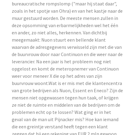
bureaucratische rompslomp ("maar hij staat daar",
zoals in het spotje van Ohra) en van het kastje naar de
muur gestuurd worden. De meeste mensen zullen in
deze opsomming van erbarmelijkheden wel het één
en ander, zo niet alles, herkennen. Van dichtbij
meegemaakt: Nuon stuurt een bellende klant
waarvan de adresgegevens verwisseld zijn met die van
de buurvrouw door naar Continuon en die weer naar de
leverancier. Na een jaar is het probleem nog niet
opgelost en komt de meteropnemer van Continuon
weer voor meneer X die op het adres van zijn
buurvrouw woont.Wat is er mis met die klantencentra
van grote bedrijven als Nuon, Essent en Eneco? Zijn de
mensen niet opgewassen tegen hun taak, of krijgen
ze niet de ruimte en middelen van de bedrijven om de
problemen echt op te lossen? Wat ging er in het
geval van de man uit Pijnacker mis? Hoe kan iemand
die een greintje verstand heeft tegen een klant
zeggen dat hij een rekening van EUR 2 mln gewoon