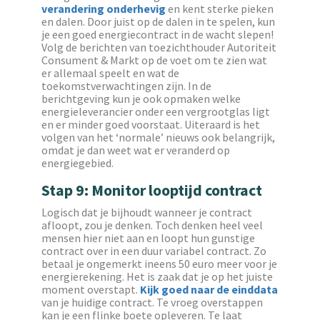
verandering onderhevig
en kent sterke pieken
en dalen. Door juist op de dalen in te spelen, kun
je een goed energiecontract in de wacht slepen!
Volg de berichten van toezichthouder Autoriteit
Consument & Markt op de voet om te zien wat
er allemaal speelt en wat de
toekomstverwachtingen zijn. In de
berichtgeving kun je ook opmaken welke
energieleverancier onder een vergrootglas ligt
en er minder goed voorstaat. Uiteraard is het
volgen van het ‘normale’ nieuws ook belangrijk,
omdat je dan weet wat er veranderd op
energiegebied.
Stap 9: Monitor looptijd contract
Logisch dat je bijhoudt wanneer je contract
afloopt, zou je denken. Toch denken heel veel
mensen hier niet aan en loopt hun gunstige
contract over in een duur variabel contract. Zo
betaal je ongemerkt ineens 50 euro meer voor je
energierekening. Het is zaak dat je op het juiste
moment overstapt.
Kijk goed naar de einddata
van je huidige contract. Te vroeg overstappen
kan je een flinke boete opleveren. Te laat