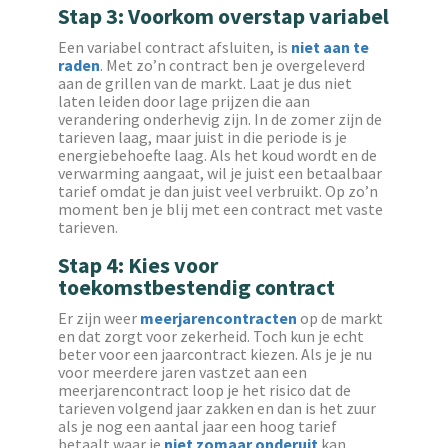
Stap 3: Voorkom overstap variabel
Een variabel contract afsluiten, is
niet aan te
raden
. Met zo’n contract ben je overgeleverd
aan de grillen van de markt. Laat je dus niet
laten leiden door lage prijzen die aan
verandering onderhevig zijn. In de zomer zijn de
tarieven laag, maar juist in die periode is je
energiebehoefte laag. Als het koud wordt en de
verwarming aangaat, wil je juist een betaalbaar
tarief omdat je dan juist veel verbruikt. Op zo’n
moment ben je blij met een contract met vaste
tarieven.
Stap 4: Kies voor
toekomstbestendig contract
Er zijn weer
meerjarencontracten
op de markt
en dat zorgt voor zekerheid. Toch kun je echt
beter voor een jaarcontract kiezen. Als je je nu
voor meerdere jaren vastzet aan een
meerjarencontract loop je het risico dat de
tarieven volgend jaar zakken en dan is het zuur
als je nog een aantal jaar een hoog tarief
betaalt waar je
niet zomaar onderuit
kan.