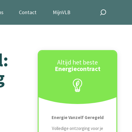
ns
Contact
MijnVLB
l:
Altijd het beste
Energiecontract
g
Energie Vanzelf Geregeld
Volledige ontzorging voor je