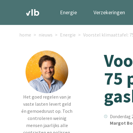
Energie
Verzekeringen
home
nieuws
Energie
Voorstel klimaattafel: 
Voo
75 
gas
Het goed regelen van je
vaste lasten levert geld
én gemoedsrust op. Toch
Donderdag 21
controleren weinig
Margot Bo
mensen jaarlijks alle
contracten en polissen.