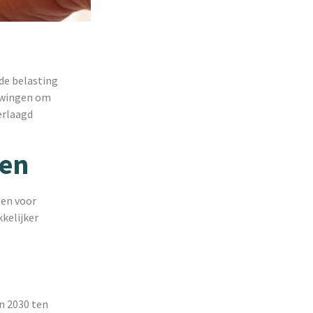
de belasting
 dwingen om
erlaagd
ken
zen voor
kelijker
n 2030 ten