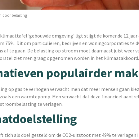
en door belasting
 klimaattafel ‘gebouwde omgeving’ ligt stijgt de komende 12 jaar 
im 75%. Dit om particulieren, bedrijven en woningcorporaties te
s af te gaan. De belasting op stroom moet daarnaast juist weer v
oorstel ziet men graag opgenomen worden in het klimaatakkoord.
natieven populairder ma
ting op gas te verhogen verwacht men dat meer mensen gaan kie
 zoals een warmtepomp. Men verwacht dat deze financieel aantrek
 stroombelasting te verlagen.
atdoelstelling
t zich als doel gesteld om de CO2-uitstoot met 49% te verlagen i