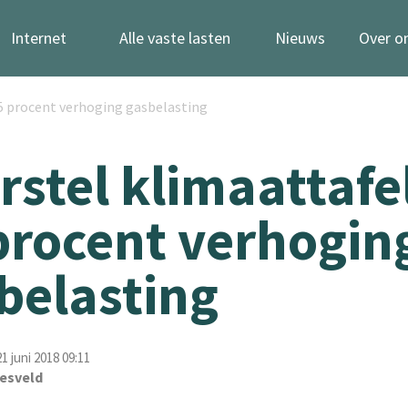
Internet
Alle vaste lasten
Nieuws
Over o
75 procent verhoging gasbelasting
rstel klimaattafe
procent verhogin
belasting
 juni 2018 09:11
esveld