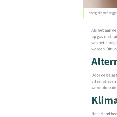
energiekosten stijg
Als het aan de
op gas met ru
van het aardga
worden. Dit v
Alter
Door de belas
alternatieven
wordt door de
Klima
Nederland heef