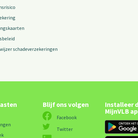
nsrisico
ekering
ingskaarten
sbeleid
wijzer schadeverzekeringen
lasten
Blijf ons volgen
Installeer 
MijnVLB a
Facebook
ingen
Twitter
ek