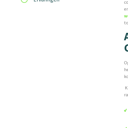
c
en
w
t
O
h
k
K
r