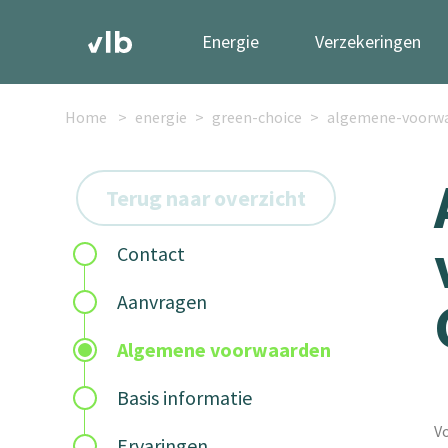
Energie
Verzekeringen
Home
energie
green-choice
algemene-voorw
Terug naar overzicht
Contact
Aanvragen
Algemene voorwaarden
Basis informatie
Vo
Ervaringen