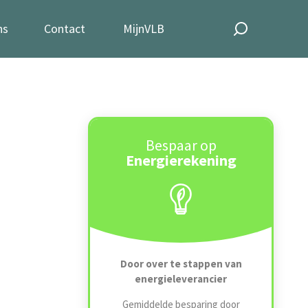
ns
Contact
MijnVLB
Bespaar op
Energierekening
Door over te stappen van
energieleverancier
Gemiddelde besparing door