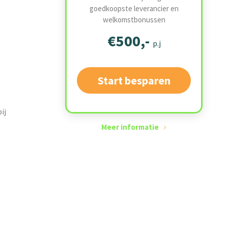
goedkoopste leverancier en
welkomstbonussen
€500,-
p.j
Start besparen
ij
Meer informatie
e
f