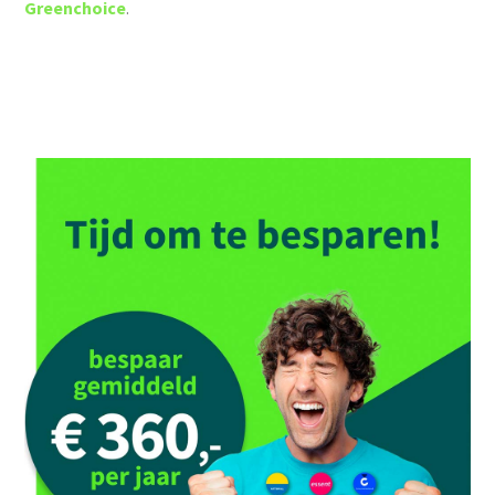
G
reenchoice
.