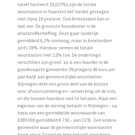
tarief hanteert (0,037%) zijn de totale
woonlasten in Haarlem het hardst gestegen
met bijna 18 procent. Ook Amsterdam kan er
wat van. De grootste boosdoener is de
afvalstoffenheffing. Deze gaat landelijk
gemiddeld 6,1% omhoog, maar in Amsterdam
zelfs 18%. Hierdoor nemen de totale
woonlasten met 12% toe. De onderlinge
verschillen zijn groot: zo is een huurder in de
goedkoopste gemeente (Nijmegen) 40 euro per
jaar kwijt aan gemeentelijke woonlasten.
Nijmegen dekt een groot deel van de kosten
voor afvalinzameling en –verwerking uit de ozb,
en die hoeven huurders niet te betalen. Maar een
eigenaar van de woning betaalt in Nijmegen - op
basis van een gemiddelde woonwaarde van
€289.000 gemiddeld € 730,- aan OZB. Een andere
gemeente waar de gemeentelijke woonlasten
hoog zijn is Zaanstad. Hier betaalt men bijna