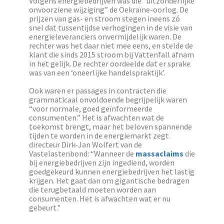
Volgens energiebedrijven was die “uitzonderlijke
onvoorziene wijziging” de Oekraïne-oorlog. De
prijzen van gas- en stroom stegen ineens zó
snel dat tussentijdse verhogingen in de visie van
energieleveranciers onvermijdelijk waren. De
rechter was het daar niet mee eens, en stelde de
klant die sinds 2015 stroom bij Vattenfall afnam
in het gelijk. De rechter oordeelde dat er sprake
was van een ‘oneerlijke handelspraktijk’.
Ook waren er passages in contracten die
grammaticaal onvoldoende begrijpelijk waren
“voor normale, goed geïnformeerde
consumenten.” Het is afwachten wat de
toekomst brengt, maar het beloven spannende
tijden te worden in de energiemarkt zegt
directeur Dirk-Jan Wolfert van de
Vastelastenbond: “Wanneer de
massaclaims
die
bij energiebedrijven zijn ingediend, worden
goedgekeurd kunnen energiebedrijven het lastig
krijgen. Het gaat dan om gigantische bedragen
die terugbetaald moeten worden aan
consumenten. Het is afwachten wat er nu
gebeurt."