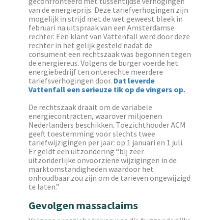
geconfronteerd met tussentijdse verhogingen
van de energieprijs. Deze tariefverhogingen zijn
mogelijk in strijd met de wet geweest bleek in
februari na uitspraak van een Amsterdamse
rechter. Een klant van Vattenfall werd door deze
rechter in het gelijk gesteld nadat de
consument een rechtszaak was begonnen tegen
de energiereus. Volgens de burger voerde het
energiebedrijf ten onterechte meerdere
tariefsverhogingen door.
Dat leverde
Vattenfall een serieuze tik op de vingers op.
De rechtszaak draait om de variabele
energiecontracten, waarover miljoenen
Nederlanders beschikken. Toezichthouder ACM
geeft toestemming voor slechts twee
tariefwijzigingen per jaar: op 1 januari en 1 juli.
Er geldt een uitzondering “bij zeer
uitzonderlijke onvoorziene wijzigingen in de
marktomstandigheden waardoor het
onhoudbaar zou zijn om de tarieven ongewijzigd
te laten.”
Gevolgen massaclaims