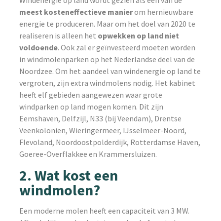
Windenergie op land wordt gezien als een van de
meest kosteneffectieve manier
om hernieuwbare
energie te produceren. Maar om het doel van 2020 te
realiseren is alleen het
opwekken op land niet
voldoende
. Ook zal er geïnvesteerd moeten worden
in windmolenparken op het Nederlandse deel van de
Noordzee. Om het aandeel van windenergie op land te
vergroten, zijn extra windmolens nodig. Het kabinet
heeft elf gebieden aangewezen waar grote
windparken op land mogen komen. Dit zijn
Eemshaven, Delfzijl, N33 (bij Veendam), Drentse
Veenkoloniën, Wieringermeer, IJsselmeer-Noord,
Flevoland, Noordoostpolderdijk, Rotterdamse Haven,
Goeree-Overflakkee en Krammersluizen.
2. Wat kost een
windmolen?
Een moderne molen heeft een capaciteit van 3 MW.