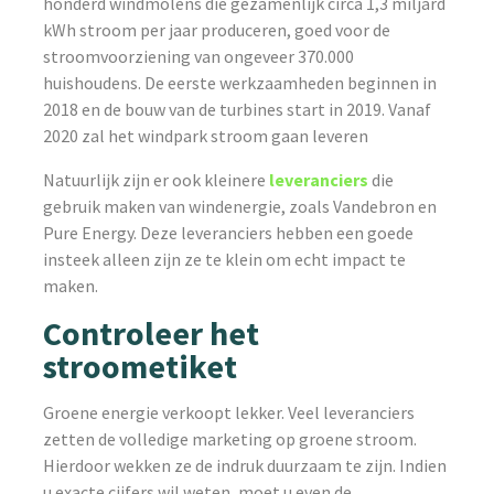
honderd windmolens die gezamenlijk circa 1,3 miljard
kWh stroom per jaar produceren, goed voor de
stroomvoorziening van ongeveer 370.000
huishoudens. De eerste werkzaamheden beginnen in
2018 en de bouw van de turbines start in 2019. Vanaf
2020 zal het windpark stroom gaan leveren
Natuurlijk zijn er ook kleinere
leveranciers
die
gebruik maken van windenergie, zoals Vandebron en
Pure Energy. Deze leveranciers hebben een goede
insteek alleen zijn ze te klein om echt impact te
maken.
Controleer het
stroometiket
Groene energie verkoopt lekker. Veel leveranciers
zetten de volledige marketing op groene stroom.
Hierdoor wekken ze de indruk duurzaam te zijn. Indien
u exacte cijfers wil weten, moet u even de