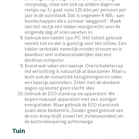
restjesdag, maar eet ook op andere dagen uw
restjes op. Er gaat ruim 135 kilo per persoon per
jaar in de vuilnisbak. Dat is ongeveer € 400,- aan
boodschappen die u zomaar ‘weggooit’. Maak
van het restje een lekker voorgerecht voor de
volgende dag of vries uw eten in.
Gebruik een tablet i.p.v. PC. Het tablet gebruik
neemt toe en dat is gunstig voor het milieu. Een
tablet verbruikt namelijk minder stroom en is
daardoor veel milieuvriendelijker dan een
desktop computer
Brand wat vaker een kaarsje. Overschakelen op
led verlichting is natuurlijk al duurzamer. Maar u
kunt ook de romantiek terugbrengen en vaker
een kaarsje aansteken. Zeker met de donkere
dagen op komst geen slecht idee.
Gebruik de ECO stand op uw apparaten. We
kopen massaal apparaten met een zuiniger
energielabel. Maar gebruik de ECO stand ook
zoals deze bedoeld is. Zonder goed gebruik van
de eco-knop blijft zowel het milieuvoordeel als
de kostenbesparing achterwege.
Tuin