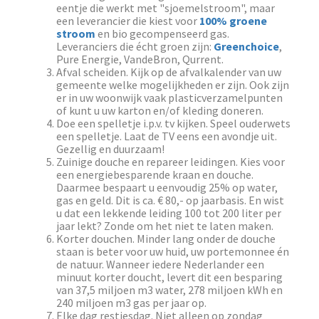
eentje die werkt met "sjoemelstroom", maar
een leverancier die kiest voor
100% groene
stroom
en bio gecompenseerd gas.
Leveranciers die écht groen zijn:
Greenchoice
,
Pure Energie, VandeBron, Qurrent.
Afval scheiden. Kijk op de afvalkalender van uw
gemeente welke mogelijkheden er zijn. Ook zijn
er in uw woonwijk vaak plasticverzamelpunten
of kunt u uw karton en/of kleding doneren.
Doe een spelletje i.p.v. tv kijken. Speel ouderwets
een spelletje. Laat de TV eens een avondje uit.
Gezellig en duurzaam!
Zuinige douche en repareer leidingen. Kies voor
een energiebesparende kraan en douche.
Daarmee bespaart u eenvoudig 25% op water,
gas en geld. Dit is ca. € 80,- op jaarbasis. En wist
u dat een lekkende leiding 100 tot 200 liter per
jaar lekt? Zonde om het niet te laten maken.
Korter douchen. Minder lang onder de douche
staan is beter voor uw huid, uw portemonnee én
de natuur. Wanneer iedere Nederlander een
minuut korter doucht, levert dit een besparing
van 37,5 miljoen m3 water, 278 miljoen kWh en
240 miljoen m3 gas per jaar op.
Elke dag restjesdag. Niet alleen op zondag