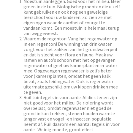
Moestuin aanleggen. Goed voor het milieu. Meer
groen in de tuin. Biologische groenten die u zelf
kunt gebruiken en ook nog een geweldige
leerschool voor uw kinderen. Zo zien ze met
eigen ogen waar de aardbei of courgette
vandaan komt. Een moestuin is helemaal terug
van weggeweest.
Waarom de regenton: Vang het regenwater op
in een regenton! De winning van drinkwater
zorgt voor het zakken van het grondwaterpeil
en dat is slecht voor flora en fauna. Maak uw
ramen en auto’s schoon met het opgevangen
regenwater of geef uw kamerplanten er water
mee. Opgevangen regenwater is zelfs beter
voor (kamer)planten, omdat het geen kalk
bevat, zoals leidingwater. Ook is regenwater
uitermate geschikt om uw kippen drinken mee
te geven.
Ruil tuintegels in voor aarde: Al die stenen zijn
niet goed voor het milieu. De riolering wordt
overbelast, omdat regenwater niet goed de
grond in kan trekken, stenen houden warmte
langer vast en vogel -en insecten populatie
neemt af. Ruil daarom een aantal tegels in voor
aarde. Weinig moeite, groot effect.