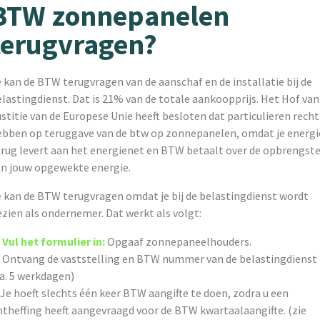
BTW zonnepanelen
terugvragen?
 kan de BTW terugvragen van de aanschaf en de installatie bij de
lastingdienst. Dat is 21% van de totale aankoopprijs. Het Hof van
stitie van de Europese Unie heeft besloten dat particulieren recht
ebben op teruggave van de btw op zonnepanelen, omdat je energi
erug levert aan het energienet en BTW betaalt over de opbrengst
an jouw opgewekte energie.
e kan de BTW terugvragen omdat je bij de belastingdienst wordt
zien als ondernemer. Dat werkt als volgt:
.
Vul het formulier in:
Opgaaf zonnepaneelhouders.
. Ontvang de vaststelling en BTW nummer van de belastingdienst
a. 5 werkdagen)
 Je hoeft slechts één keer BTW aangifte te doen, zodra u een
ntheffing heeft aangevraagd voor de BTW kwartaalaangifte. (zie