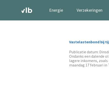
Energie
Verzekeringen
Vastelastenbond bij ti
Publicatie datum: Dinsda
Ondanks een dalende oli
lagere inkomens, zoals
maandag 17 februari in T