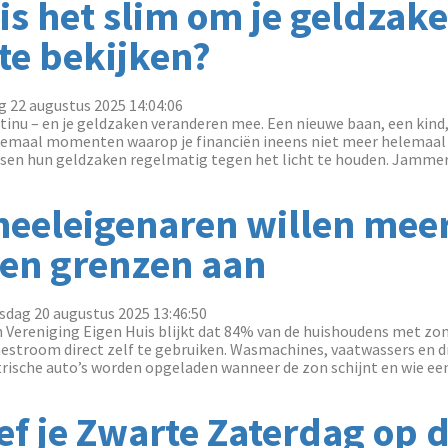
s het slim om je geldzak
te bekijken?
g 22 augustus 2025 14:04:06
tinu – en je geldzaken veranderen mee. Een nieuwe baan, een kin
emaal momenten waarop je financiën ineens niet meer helemaal pa
en hun geldzaken regelmatig tegen het licht te houden. Jammer, 
eeleigenaren willen meer
gen grenzen aan
dag 20 augustus 2025 13:46:50
 Vereniging Eigen Huis blijkt dat 84% van de huishoudens met zo
stroom direct zelf te gebruiken. Wasmachines, vaatwassers en 
rische auto’s worden opgeladen wanneer de zon schijnt en wie een 
ef je Zwarte Zaterdag op 