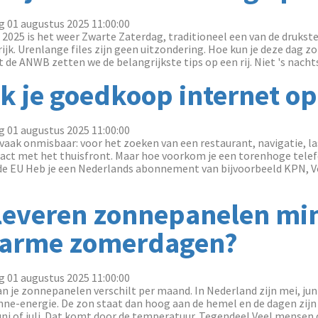
g 01 augustus 2025 11:00:00
s 2025 is het weer Zwarte Zaterdag, traditioneel een van de druks
ijk. Urenlange files zijn geen uitzondering. Hoe kun je deze dag z
 ANWB zetten we de belangrijkste tips op een rij. Niet 's nachts
k je goedkoop internet op
g 01 augustus 2025 11:00:00
t vaak onmisbaar: voor het zoeken van een restaurant, navigatie, 
act met het thuisfront. Maar hoe voorkom je een torenhoge tele
de EU Heb je een Nederlands abonnement van bijvoorbeeld KPN, V
everen zonnepanelen mi
warme zomerdagen?
g 01 augustus 2025 11:00:00
n je zonnepanelen verschilt per maand. In Nederland zijn mei, juni
e-energie. De zon staat dan hoog aan de hemel en de dagen zijn 
juni of juli. Dat komt door de temperatuur. Tegendeel Veel mensen