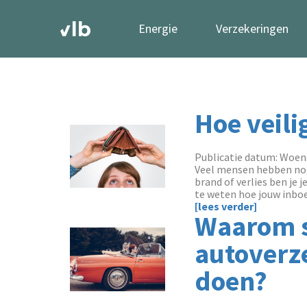
Energie
Verzekeringen
Hoe veili
Publicatie datum: Woens
Veel mensen hebben nog w
brand of verlies ben je 
te weten hoe jouw inboe
[lees verder]
Waarom s
autoverze
doen?