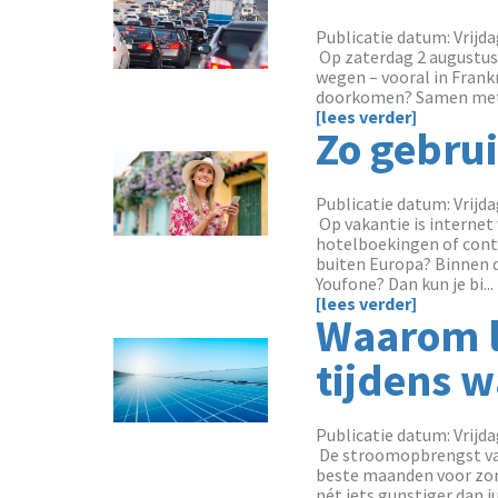
Publicatie datum: Vrijda
‌ Op zaterdag 2 augustu
wegen – vooral in Frankr
doorkomen? Samen met de
[lees verder]
Zo gebrui
Publicatie datum: Vrijda
‌ Op vakantie is interne
hotelboekingen of cont
buiten Europa? Binnen 
Youfone? Dan kun je bi...
[lees verder]
Waarom l
tijdens 
Publicatie datum: Vrijda
‌ De stroomopbrengst va
beste maanden voor zonn
nét iets gunstiger dan 