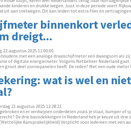
n einde loopt, keren veel Nederlanders terug naar hun dagelijkse 
aande kinderen en drukke wegen. Juist in deze periode voert Rijks
uit aan snelwegen. Dit kan leiden tot extra files en vertragingen,
jfmeter binnenkort verled
 dreigt...
g 22 augustus 2025 11:00:00
uishoudens met een analoge draaischijfmeter een dwangsom als zij
mme of digitale energiemeter. Volgens Netbeheer Nederland gaat 
n groot deel zonnepanelen heeft. De reden? Met een oude meter bli
kering: wat is wel en nie
al?
rdag 21 augustus 2025 12:28:21
ngebroken en er verdwijnen onderdelen zoals je stuur, bumper of s
erecht? De drie basisdekkingen In Nederland heb je keuze uit drie 
Wettelijke Aansprakelijkheid) Verplicht voor iedereen met een auto