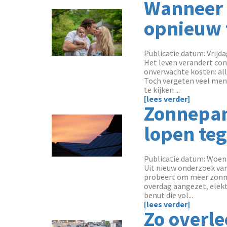
Wanneer i
opnieuw 
Publicatie datum: Vrijda
Het leven verandert con
onverwachte kosten: all
Toch vergeten veel mens
te kijken ...
[lees verder]
Zonnepan
lopen te
Publicatie datum: Woens
Uit nieuw onderzoek van
probeert om meer zonne
overdag aangezet, elekt
benut die vol...
[lees verder]
Zo overle