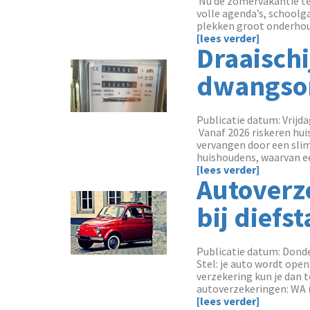
‌ Nu de zomervakantie te
volle agenda’s, schoolg
plekken groot onderhoud 
[lees verder]
Draaischi
dwangsom
Publicatie datum: Vrijda
‌ Vanaf 2026 riskeren h
vervangen door een sli
huishoudens, waarvan ee
[lees verder]
Autoverze
bij diefst
Publicatie datum: Donde
‌Stel: je auto wordt ope
verzekering kun je dan t
autoverzekeringen: WA (
[lees verder]