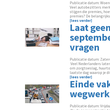
Publicatie datum: Woens
Veel autobezitters mer
stijgen die premies, ho
premies? De belangrijks
[lees verder]
Laat geen
septembe
vragen
Publicatie datum: Zater
‌ Veel Nederlanders late
om zorgtoeslag, huurtoe
laatste dag waarop je dit
[lees verder]
Einde vak
wegwerk
Publicatie datum: Vrijda