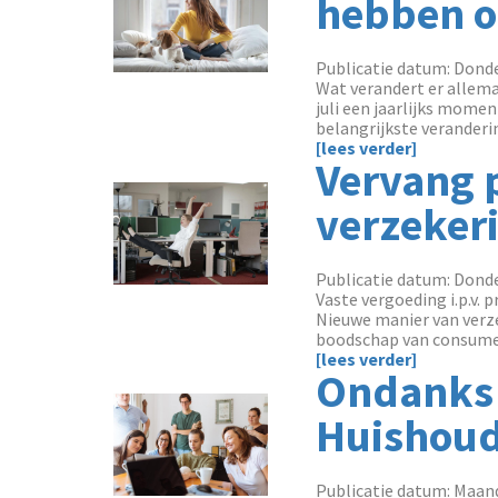
hebben o
Publicatie datum: Donde
Wat verandert er allemaa
juli een jaarlijks mome
belangrijkste veranderi
[lees verder]
Vervang p
verzeker
Publicatie datum: Donde
Vaste vergoeding i.p.v. 
Nieuwe manier van verze
boodschap van consumen
[lees verder]
Ondanks 
Huishoude
Publicatie datum: Maand