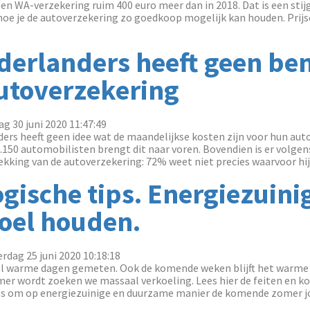
 een WA-verzekering ruim 400 euro meer dan in 2018. Dat is een stij
hoe je de autoverzekering zo goedkoop mogelijk kan houden. Prij
derlanders heeft geen be
utoverzekering
g 30 juni 2020 11:47:49
ders heeft geen idee wat de maandelijkse kosten zijn voor hun aut
150 automobilisten brengt dit naar voren. Bovendien is er volgens
king van de autoverzekering: 72% weet niet precies waarvoor hij of
ogische tips. Energiezuini
oel houden.
rdag 25 juni 2020 10:18:18
 veel warme dagen gemeten. Ook de komende weken blijft het warme
er wordt zoeken we massaal verkoeling. Lees hier de feiten en ko
ps om op energiezuinige en duurzame manier de komende zomer jo