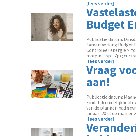
[lees verder]
Vastelas
Budget E
Publicatie datum: Dinsda
Samenwerking Budget Ene
Controleer energie > #ov
margin-top: -7px; cursor: 
[lees verder]
Vraag voo
aan!
Publicatie datum: Maand
Eindelijk duidelijkheid
van de plannen had gevr
januari 2021 de manier 
[lees verder]
Veranderi