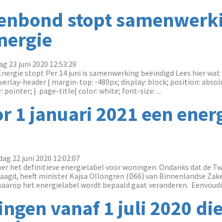
tenbond stopt samenwerk
nergie
g 23 juni 2020 12:53:29
rgie stopt Per 14 juni is samenwerking beëindigd Lees hier wat 
erlay-header { margin-top: -480px; display: block; position: absol
pointer; } .page-title{ color: white; font-size: ...
r 1 januari 2021 een ener
ag 22 juni 2020 12:02:07
 over het definitieve energielabel voor woningen. Ondanks dat de 
aagd, heeft minister Kajsa Ollongren (D66) van Binnenlandse Zak
waarop het energielabel wordt bepaald gaat veranderen. Eenvoudig 
ngen vanaf 1 juli 2020 di