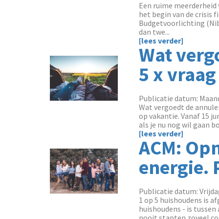
Een ruime meerderheid va
het begin van de crisis 
Budgetvoorlichting (Nib
dan twe...
[lees verder]
Wat vergo
5 x vraag
Publicatie datum: Maand
Wat vergoedt de annule
op vakantie. Vanaf 15 ju
als je nu nog wil gaan b
[lees verder]
ACM: Opn
energie. 
Publicatie datum: Vrijda
1 op 5 huishoudens is af
huishoudens - is tussen 
nooit stapten zoveel con