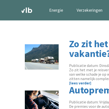
Energie
Verzekeringen
Zo zit he
vakantie?
Publicatie datum: Dinsda
Zo zit het met je reisv
van welke schade je op 
zitten namelijk complex 
[lees verder]
Autoprem
Publicatie datum: Vrijda
De premies voor de auto