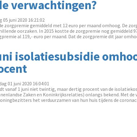
 de verwachtingen?
g 05 juni 2020 16:21:02
de zorgpremie gemiddeld met 12 euro per maand omhoog. De zorg
chillende oorzaken. In 2015 kostte de zorgpremie nog gemiddeld 97
premie al 119,- euro per maand. Dat de zorgpremie dit jaar omhoo
uni isolatiesubsidie omho
ocent
ag 01 juni 2020 16:04:01
t vanaf 1 juni niet twintig, maar dertig procent van de isolatiek
nenlandse Zaken en Koninkrijksrelaties) onlangs bekend. Met de v
ningbezitters het verduurzamen van hun huis tijdens de coronacrisi