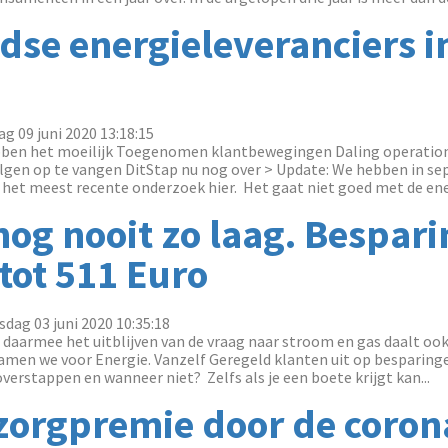
dse energieleveranciers i
g 09 juni 2020 13:18:15
bben het moeilijk Toegenomen klantbewegingen Daling operatio
lgen op te vangen DitStap nu nog over > Update: We hebben in s
het meest recente onderzoek hier. Het gaat niet goed met de ene.
nog nooit zo laag. Bespar
tot 511 Euro
dag 03 juni 2020 10:35:18
 daarmee het uitblijven van de vraag naar stroom en gas daalt oo
men we voor Energie. Vanzelf Geregeld klanten uit op besparing
erstappen en wanneer niet? Zelfs als je een boete krijgt kan...
 zorgpremie door de coron