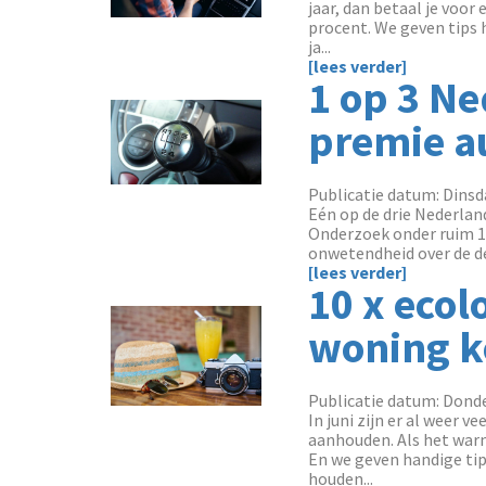
jaar, dan betaal je voor
procent. We geven tips 
ja...
[lees verder]
1 op 3 Ne
premie a
Publicatie datum: Dinsda
Eén op de drie Nederlan
Onderzoek onder ruim 1.
onwetendheid over de dek
[lees verder]
10 x ecol
woning k
Publicatie datum: Donde
In juni zijn er al weer
aanhouden. Als het warm
En we geven handige ti
houden...