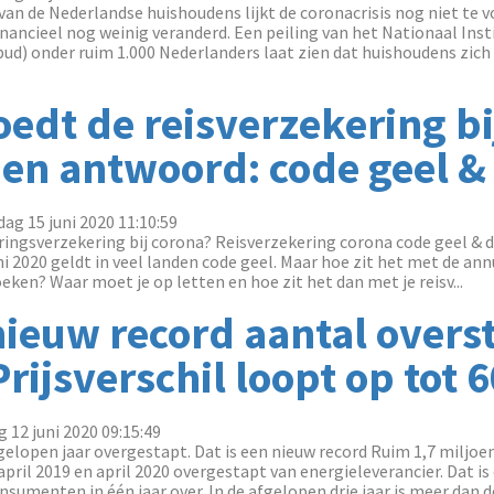
n de Nederlandse huishoudens lijkt de coronacrisis nog niet te vo
financieel nog weinig veranderd. Een peiling van het Nationaal Inst
ud) onder ruim 1.000 Nederlanders laat zien dat huishoudens zi
edt de reisverzekering bi
 en antwoord: code geel 
ag 15 juni 2020 11:10:59
ringsverzekering bij corona? Reisverzekering corona code geel &
ni 2020 geldt in veel landen code geel. Maar hoe zit het met de an
oeken? Waar moet je op letten en hoe zit het dan met je reisv...
ieuw record aantal overs
Prijsverschil loopt op tot 
g 12 juni 2020 09:15:49
gelopen jaar overgestapt. Dat is een nieuw record Ruim 1,7 miljoen
april 2019 en april 2020 overgestapt van energieleverancier. Dat is
sumenten in één jaar over. In de afgelopen drie jaar is meer dan de