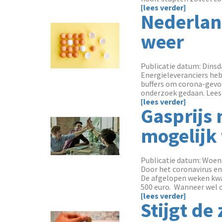
[lees verder]
Nederlan
weer
Publicatie datum: Dinsda
Energieleveranciers he
buffers om corona-gevo
onderzoek gedaan. Lees 
[lees verder]
Gasprijs 
mogelijk 
Publicatie datum: Woens
Door het coronavirus en
De afgelopen weken kwa
500 euro. Wanneer wel ov
[lees verder]
Stijgt de