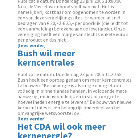
Publicatie datum: Donderdag 23 juni 2005 10:00:00
Nou, de Vastelastenbond vindt van niet. Het is
namelijk vrij kostbaar om opgenomen te worden in
één van deze vergelijkingssites. Er worden al snel
bedragen van € 20,- á € 25,- per doorklik (die leidt tot
een aanmelding) berekend aan de leverancier. Onze
vereniging heeft een marge van slechts enkele euro’s
per product en dus niet ...
[lees verder]
Bush wil meer
kerncentrales
Publicatie datum: Donderdag 23 juni 2005 11:20:58
Bush heeft een oproep gedaan om meer kerncentrales
te bouwen. "Kernenergie is als enige energiebron
volledig in binnenlandse handen, in voldoende mate
aanwezig, milieuvriendelijk en in staat om grote
hoeveelheden energie te leveren." De bouw van nieuwe
kerncentrales is een belangrijk onderdeel van het
omvangrijke wetsvoorstel ov...
[lees verder]
Het CDA wil ook meer
kernenergie?