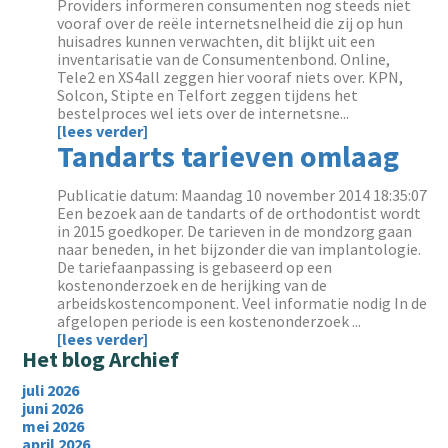
Providers informeren consumenten nog steeds niet
vooraf over de reële internetsnelheid die zij op hun
huisadres kunnen verwachten, dit blijkt uit een
inventarisatie van de Consumentenbond. Online,
Tele2 en XS4all zeggen hier vooraf niets over. KPN,
Solcon, Stipte en Telfort zeggen tijdens het
bestelproces wel iets over de internetsne...
[lees verder]
Tandarts tarieven omlaag
Publicatie datum: Maandag 10 november 2014 18:35:07
Een bezoek aan de tandarts of de orthodontist wordt
in 2015 goedkoper. De tarieven in de mondzorg gaan
naar beneden, in het bijzonder die van implantologie.
De tariefaanpassing is gebaseerd op een
kostenonderzoek en de herijking van de
arbeidskostencomponent. Veel informatie nodig In de
afgelopen periode is een kostenonderzoek ...
[lees verder]
Het blog Archief
juli 2026
juni 2026
mei 2026
april 2026