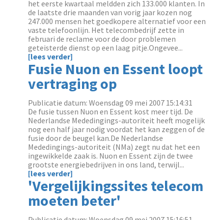
het eerste kwartaal meldden zich 133.000 klanten. In
de laatste drie maanden van vorig jaar kozen nog
247.000 mensen het goedkopere alternatief voor een
vaste telefoonlijn. Het telecombedrijf zette in
februari de reclame voor de door problemen
geteisterde dienst op een laag pitje.Ongevee...
[lees verder]
Fusie Nuon en Essent loopt
vertraging op
Publicatie datum: Woensdag 09 mei 2007 15:14:31
De fusie tussen Nuon en Essent kost meer tijd. De
Nederlandse Mededingings-autoriteit heeft mogelijk
nog een half jaar nodig voordat het kan zeggen of de
fusie door de beugel kan.De Nederlandse
Mededingings-autoriteit (NMa) zegt nu dat het een
ingewikkelde zaak is. Nuon en Essent zijn de twee
grootste energiebedrijven in ons land, terwijl...
[lees verder]
'Vergelijkingssites telecom
moeten beter'
Publicatie datum: Woensdag 09 mei 2007 15:16:51