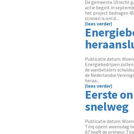
De gemeente Utrecht ga
actie begint in septemb
het project bedragen 45
streven is om d...
[lees verder]
Energieb
heraansl
Publicatie datum: Woens
Energiebedrijven zullen
de wanbetalers schuldsa
de Nederlandse Verenigi
heraa...
[lees verder]
Eerste o
snelweg
Publicatie datum: Woens
Tinq opent woensdag het
A7 heeft de primeur. T