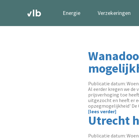
Energie
Verzekeringen
Wanadoo 
mogelijk
Publicatie datum: Woens
Al eerder kregen we de
prijsverhoging toe heef
uitgezocht en heeft er 
opzegmogelijkheid' De 
[lees verder]
Utrecht 
Publicatie datum: Woens