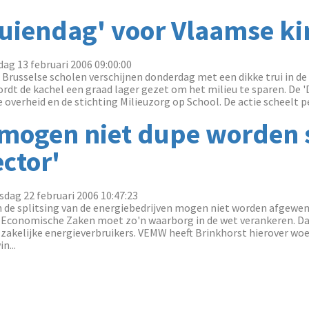
ruiendag' voor Vlaamse k
ag 13 februari 2006 09:00:00
russelse scholen verschijnen donderdag met een dikke trui in de k
rdt de kachel een graad lager gezet om het milieu te sparen. De '
e overheid en de stichting Milieuzorg op School. De actie scheelt pe
 mogen niet dupe worden s
ctor'
dag 22 februari 2006 10:47:23
an de splitsing van de energiebedrijven mogen niet worden afgewen
n Economische Zaken moet zo'n waarborg in de wet verankeren. Da
zakelijke energieverbruikers. VEMW heeft Brinkhorst hierover wo
n...