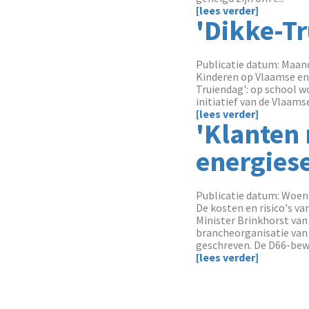
[lees verder]
'Dikke-T
Publicatie datum: Maand
Kinderen op Vlaamse en B
Truiendag': op school wo
initiatief van de Vlaams
[lees verder]
'Klanten
energiese
Publicatie datum: Woens
De kosten en risico's v
Minister Brinkhorst va
brancheorganisatie van 
geschreven. De D66-bewi
[lees verder]