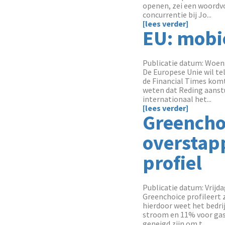
openen, zei een woordv
concurrentie bij Jo...
[lees verder]
EU: mobie
Publicatie datum: Woens
De Europese Unie wil t
de Financial Times kom
weten dat Reding aanstu
internationaal het...
[lees verder]
Greenchoi
overstapp
profiel
Publicatie datum: Vrijda
Greenchoice profileert 
hierdoor weet het bedri
stroom en 11% voor gas
geneigd zijn om t...