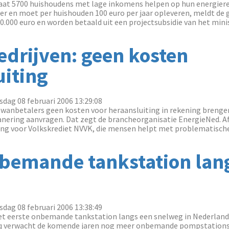
at 5700 huishoudens met lage inkomens helpen op hun energiere
er en moet per huishouden 100 euro per jaar opleveren, meldt de
0.000 euro en worden betaald uit een projectsubsidie van het min
edrijven: geen kosten
uiting
dag 08 februari 2006 13:29:08
 wanbetalers geen kosten voor heraansluiting in rekening brengen
nering aanvragen. Dat zegt de brancheorganisatie EnergieNed. Af
ng voor Volkskrediet NVVK, die mensen helpt met problematische 
nbemande tankstation lan
dag 08 februari 2006 13:38:49
 eerste onbemande tankstation langs een snelweg in Nederland. H
inq verwacht de komende jaren nog meer onbemande pompstations