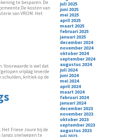
kening te besparen. De
juli 2025
 gemeente.De kosten van
juni 2025
isterie van VROM. Het
mei 2025
april 2025
maart 2025
februari 2025
januari 2025
december 2024
november 2024
oktober 2024
september 2024
augustus 2024
. Voorwaarde is wel dat
juli 2024
gelopen vrijdag leverde
juni 2024
schulden, kritiek op de
mei 2024
april 2024
maart 2024
gs
februari 2024
januari 2024
december 2023
november 2023
oktober 2023
september 2023
et Friese Joure bij de
augustus 2023
 langs snelwegen te
juli 2023