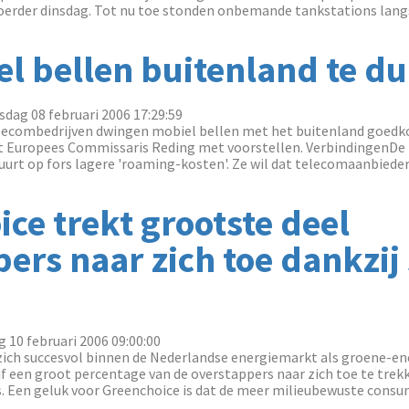
oerder dinsdag. Tot nu toe stonden onbemande tankstations lang
l bellen buitenland te d
dag 08 februari 2006 17:29:59
elecombedrijven dwingen mobiel bellen met het buitenland goedk
t Europees Commissaris Reding met voorstellen. VerbindingenDe 
urt op fors lagere 'roaming-kosten'. Ze wil dat telecomaanbieder
ce trekt grootste deel
ers naar zich toe dankzij
g 10 februari 2006 09:00:00
zich succesvol binnen de Nederlandse energiemarkt als groene-en
jf een groot percentage van de overstappers naar zich toe te trek
. Een geluk voor Greenchoice is dat de meer milieubewuste cons