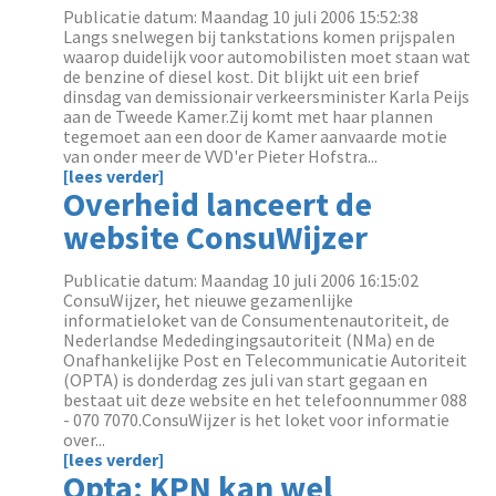
Publicatie datum: Maandag 10 juli 2006 15:52:38
Langs snelwegen bij tankstations komen prijspalen
waarop duidelijk voor automobilisten moet staan wat
de benzine of diesel kost. Dit blijkt uit een brief
dinsdag van demissionair verkeersminister Karla Peijs
aan de Tweede Kamer.Zij komt met haar plannen
tegemoet aan een door de Kamer aanvaarde motie
van onder meer de VVD'er Pieter Hofstra...
[lees verder]
Overheid lanceert de
website ConsuWijzer
Publicatie datum: Maandag 10 juli 2006 16:15:02
ConsuWijzer, het nieuwe gezamenlijke
informatieloket van de Consumentenautoriteit, de
Nederlandse Mededingingsautoriteit (NMa) en de
Onafhankelijke Post en Telecommunicatie Autoriteit
(OPTA) is donderdag zes juli van start gegaan en
bestaat uit deze website en het telefoonnummer 088
- 070 7070.ConsuWijzer is het loket voor informatie
over...
[lees verder]
Opta: KPN kan wel