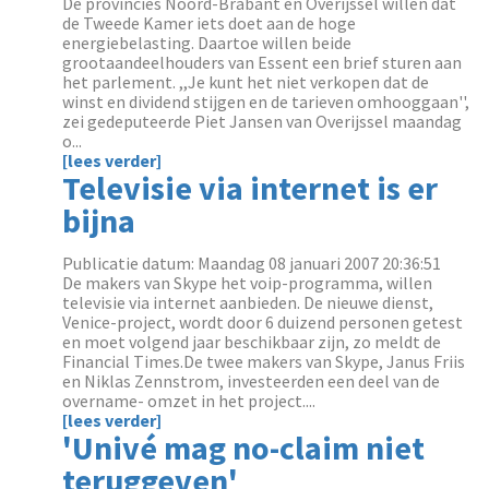
De provincies Noord-Brabant en Overijssel willen dat
de Tweede Kamer iets doet aan de hoge
energiebelasting. Daartoe willen beide
grootaandeelhouders van Essent een brief sturen aan
het parlement. ,,Je kunt het niet verkopen dat de
winst en dividend stijgen en de tarieven omhooggaan'',
zei gedeputeerde Piet Jansen van Overijssel maandag
o...
[lees verder]
Televisie via internet is er
bijna
Publicatie datum: Maandag 08 januari 2007 20:36:51
De makers van Skype het voip-programma, willen
televisie via internet aanbieden. De nieuwe dienst,
Venice-project, wordt door 6 duizend personen getest
en moet volgend jaar beschikbaar zijn, zo meldt de
Financial Times.De twee makers van Skype, Janus Friis
en Niklas Zennstrom, investeerden een deel van de
overname- omzet in het project....
[lees verder]
'Univé mag no-claim niet
teruggeven'