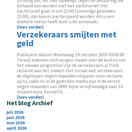
zo hoog dat het niet opweegt tegen de besparing die
behaald kan worden met het nachttarief. Het
nachttarief gaat in om 23.00 (sommige gebieden
21.00), dan kan er pas bespaard worden. Als u een
dubbele meter heeft kunt u dit eenvoudi...
[lees verder]
Verzekeraars smijten met
geld
Publicatie datum: Woensdag 19 oktober 2005 09:00:00
Terwijl iedereen zich zorgen maakt over de kosten van
het nieuwe zorgstelsel zijn de verzekeraars al flink
reclame aan het maken. Het totaal wat verzekeraars
de afgelopen negen maanden uitgaven voor reclame
op tv, radio en in de gedrukte media zijn in de eerste
negen maanden van 2005 bijna vervijfvoudigd naar 33
miljoen euro. Eenzelfd...
[lees verder]
Het blog Archief
juli 2026
juni 2026
mei 2026
april 2026