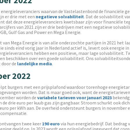
g energieleveranciers waarvan de Vastelastenbond de financiële g
jn er drie met een
negatieve solvabiliteit
. Dat de solvabiliteit va
ent dat deze energieleveranciers kwetsbaar zijn voor financiële t
arcijfers van 2021 zijn er drie bedrijven met een negatieve solvabili
GB, Gulf Gas and Power en Mega Energie.
it van Mega Energie is van alle onderzochte partijen in 2021 het la
 sinds eind vorig jaar in Nederland actief is, levert ook energie in
ergieleveranciers hebben een positieve, maar lage solvabiliteit. T
en beschikken over een goede solvabiliteit. Ons solvabiliteitson
 door de
landelijke media
.
er 2022
elpt burgers met een prijsplafond waardoor torenhoge energietar
opgevangen worden. Dat is maar goed ook, want de energietarieven
ecember worden de
variabele tarieven voor januari 2023
bekendg
 de drie euro per kuub gas zijn gangbaar. Stroom schurkt ook dich
 euro per kWh aan. De overheid ondersteunt burgers in november
 compensatie.
 ontvangen twee keer
190 euro
via hun energiebedrijf. Dat bedrag 
ening deeld op. In 2023 wordt een prijsplafond ingevoerd dat co