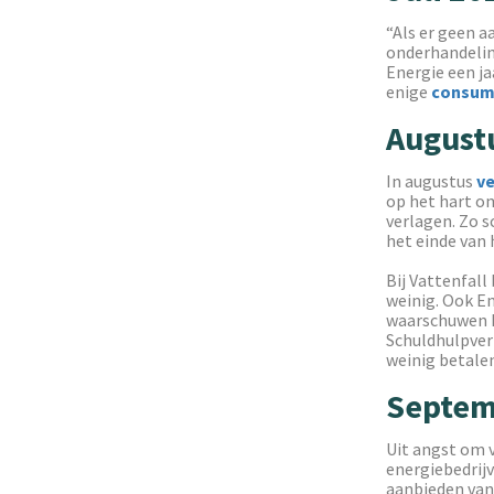
“Als er geen a
onderhandelin
Energie een ja
enige
consum
August
In augustus
ve
op het hart o
verlagen. Zo s
het einde van
Bij Vattenfall
weinig. Ook E
waarschuwen hi
Schuldhulpver
weinig betale
Septem
Uit angst om v
energiebedrij
aanbieden van