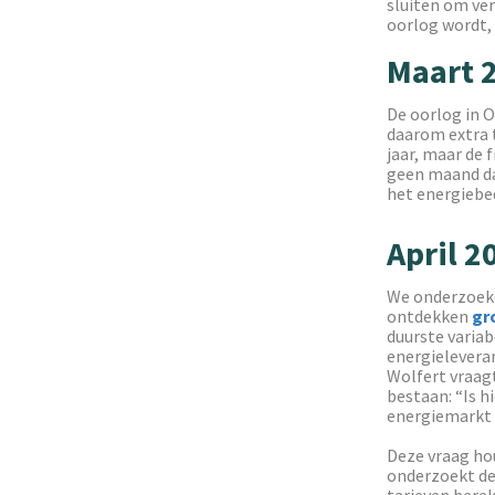
sluiten om ver
oorlog wordt, 
Maart 
De oorlog in O
daarom extra t
jaar, maar de
geen maand da
het energiebed
April 2
We onderzoeke
ontdekken
gr
duurste variab
energieleveran
Wolfert vraagt
bestaan: “Is h
energiemarkt
Deze vraag ho
onderzoekt d
tarieven bere