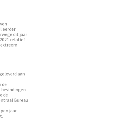
even
l eerder
rwege dit jaar
 2021 relatief
s extreem
rgeleverd aan
n de
n bevindingen
e de
entraal Bureau
open jaar
t.