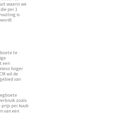
uit waarin we
die per 1
vulling is
 wordt
boete te
ige
t een
wieso hoger
CM wil de
 gebied van
zegboete
erbruik zoals
 prijs per kuub
om van een