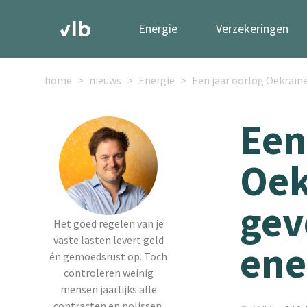
Energie
Verzekeringen
home
nieuws
Energie
Een jaar oorlog Oekraïne
Een
Oek
gev
Het goed regelen van je
vaste lasten levert geld
ene
én gemoedsrust op. Toch
controleren weinig
mensen jaarlijks alle
contracten en polissen.