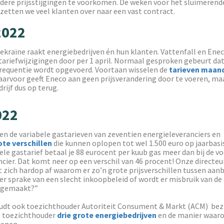
dere prijsstijgingen te voorkomen. De weken voor het sluimerende
zetten we veel klanten over naar een vast contract.
2022
ekraïne raakt energiebedrijven én hun klanten. Vattenfall en Ene
ariefwijzigingen door per 1 april. Normaal gesproken gebeurt dat
 frequentie wordt opgevoerd. Voortaan wisselen de
tarieven maand
arvoor geeft Eneco aan geen prijsverandering door te voeren, ma
rijf dus op terug.
022
n de variabele gastarieven van zeventien energieleveranciers en
ote verschillen
die kunnen oplopen tot wel 1.500 euro op jaarbasi
ele gastarief betaal je 88 eurocent per kuub gas meer dan bij de v
cier. Dat komt neer op een verschil van 46 procent! Onze directeu
 zich hardop af waarom er zo’n grote prijsverschillen tussen aan
ier sprake van een slecht inkoopbeleid of wordt er misbruik van de 
 gemaakt?”
udt ook toezichthouder Autoriteit Consument & Markt (ACM) bezi
e toezichthouder
drie grote energiebedrijven
en de manier waaro
kenen.