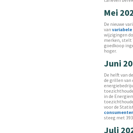
Mei 20
De nieuwe vari
van
variabele
wijzigingen do
merken, stelt W
goedkoop ingek
hoger.
Juni 2
De helft van d
de grillen va
energiebedrijv
toezichthoud
in de Energiem
toezichthouder
voor de Statis
consumentenE
steeg met 393 
Juli 20