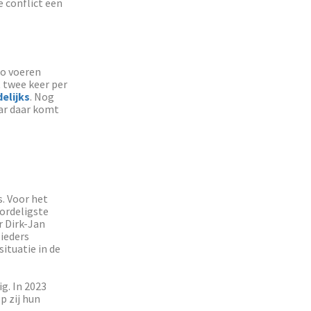
 conflict een
co voeren
 twee keer per
elijks
. Nog
ar daar komt
s. Voor het
oordeligste
r Dirk-Jan
bieders
situatie in de
g. In 2023
p zij hun