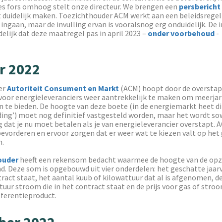
s fors omhoog stelt onze directeur. We brengen een
persbericht
 duidelijk maken. Toezichthouder ACM werkt aan een beleidsregel 
ngaan, maar de invulling ervan is vooralsnog erg onduidelijk. De in
delijk dat deze maatregel pas in april 2023 –
onder voorbehoud
-
r 2022
er
Autoriteit Consument en Markt
(ACM) hoopt door de overstap
voor energieleveranciers weer aantrekkelijk te maken om meerjar
 te bieden. De hoogte van deze boete (in de energiemarkt heet di
ing’) moet nog definitief vastgesteld worden, maar het wordt so
 dat je nu moet betalen als je van energieleverancier overstapt. A
evorderen en ervoor zorgen dat er weer wat te kiezen valt op het
n.
ouder
heeft een rekensom bedacht waarmee de hoogte van de op
. Deze som is opgebouwd uit vier onderdelen: het geschatte jaarv
tract staat, het aantal kuub of kilowattuur dat al is afgenomen, de
tuur stroom die in het contract staat en de prijs voor gas of stro
ferentieproduct.
er 2022