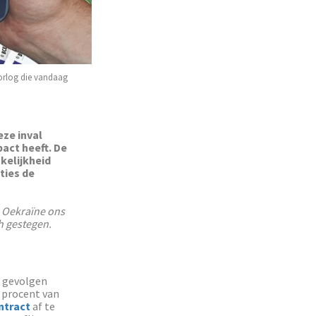
oorlog die vandaag
eze inval
act heeft. De
kelijkheid
ties de
in Oekraïne ons
h gestegen.
e gevolgen
5 procent van
ntract
af te