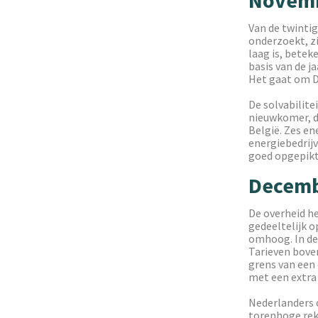
Van de twinti
onderzoekt, zi
laag is, betek
basis van de ja
Het gaat om D
De solvabilite
nieuwkomer, die
België. Zes en
energiebedrijv
goed opgepikt
Decemb
De overheid h
gedeeltelijk 
omhoog. In d
Tarieven boven
grens van een
met een extra
Nederlanders
torenhoge rek