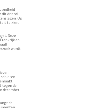
ezondheid
n dit drietal
egenslagen. Op
teit te zien.
agst. Deze
 Frankrijk en
waalf
derzoek wordt
ieven
 schieten
emaakt.
t tegen de
 en december
vangt de
nsumenten