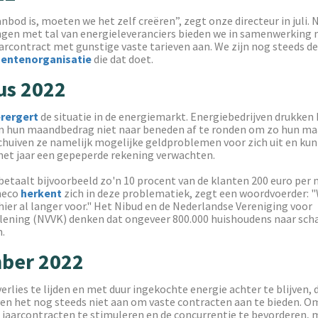
anbod is, moeten we het zelf creëren”, zegt onze directeur in juli. 
gen met tal van energieleveranciers bieden we in samenwerkin
arcontract met gunstige vaste tarieven aan. We zijn nog steeds de
entenorganisatie
die dat doet.
us 2022
rergert
de situatie in de energiemarkt. Energiebedrijven drukken
m hun maandbedrag niet naar beneden af te ronden om zo hun ma
chuiven ze namelijk mogelijke geldproblemen voor zich uit en kun
 het jaar een gepeperde rekening verwachten.
 betaalt bijvoorbeeld zo'n 10 procent van de klanten 200 euro per
neco
herkent
zich in deze problematiek, zegt een woordvoerder: "
er al langer voor." Het Nibud en de Nederlandse Vereniging voor
lening (NVVK) denken dat ongeveer 800.000 huishoudens naar scha
n.
ber 2022
erlies te lijden en met duur ingekochte energie achter te blijven, 
ven het nog steeds niet aan om vaste contracten aan te bieden. O
 jaarcontracten te stimuleren en de concurrentie te bevorderen,