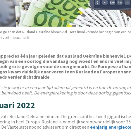
jaar geleden dat Rusland Oekraïne binnenviel. Deze inval vormde het begin van een 
 veel impact heeft.
ag precies één jaar geleden dat Rusland Oekraïne binnenviel. D
egin van een oorlog die vandaag nog woedt en enorm veel imp
 ook grote gevolgen voor de energiemarkt. De Europese afhan
gas kwam duidelijk naar voren toen Rusland na Europese sanc
ds verder dichtdraaide.
t zie je wat er in een jaar tijd allemaal gebeurd is en hoe de oorlog 
n beïnvloed heeft. De energierekening is door deze oorlog gigantisc
uari 2022
 valt Rusland Oekraïne binnen. Dit grensconflict heeft gigantisch
ering in heel Europa. Rusland is namelijk verantwoordelijk voor 3
. De Vastelastenbond adviseert om direct een
eenjarig energieco