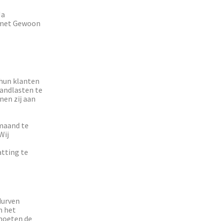
Na
g met Gewoon
 hun klanten
andlasten te
nen zij aan
 maand te
Wij
tting te
durven
m het
 moeten de