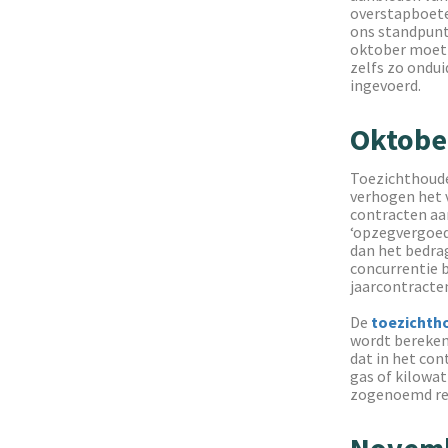
overstapboete
ons standpunt
oktober moet i
zelfs zo ondui
ingevoerd.
Oktobe
Toezichthoud
verhogen het 
contracten aan
‘opzegvergoed
dan het bedrag
concurrentie b
jaarcontracte
De
toezichth
wordt berekend
dat in het con
gas of kilowat
zogenoemd re
Novemb