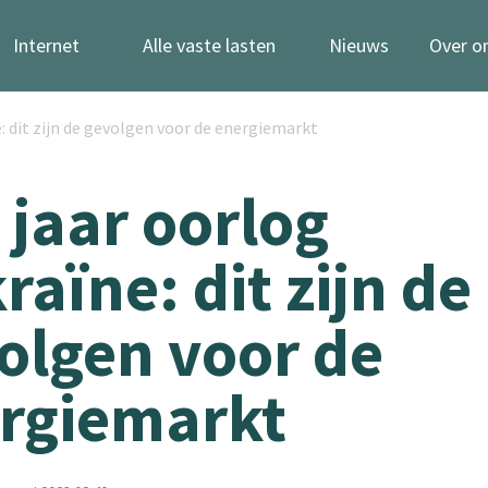
Internet
Alle vaste lasten
Nieuws
Over o
: dit zijn de gevolgen voor de energiemarkt
 jaar oorlog
raïne: dit zijn de
olgen voor de
rgiemarkt