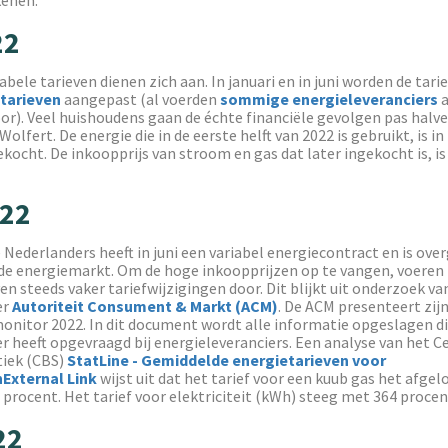
22
abele tarieven dienen zich aan. In januari en in juni worden de tari
 tarieven
aangepast (al voerden
sommige energieleveranciers
a
or). Veel huishoudens gaan de échte financiële gevolgen pas halve
olfert. De energie die in de eerste helft van 2022 is gebruikt, is in
ocht. De inkoopprijs van stroom en gas dat later ingekocht is, i
022
e Nederlanders heeft in juni een variabel energiecontract en is ove
n de energiemarkt. Om de hoge inkoopprijzen op te vangen, voeren
en steeds vaker tariefwijzigingen door. Dit blijkt uit onderzoek va
er
Autoriteit Consument & Markt (ACM)
. De ACM presenteert zij
onitor 2022. In dit document wordt alle informatie opgeslagen di
 heeft opgevraagd bij energieleveranciers. Een analyse van het C
tiek (CBS)
StatLine - Gemiddelde energietarieven voor
xternal Link
wijst uit dat het tarief voor een kuub gas het afgel
procent. Het tarief voor elektriciteit (kWh) steeg met 364 procen
22