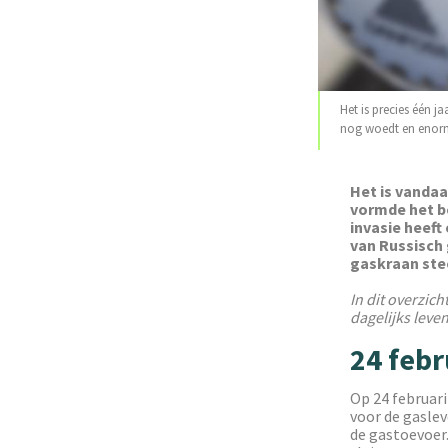
Het is precies één 
nog woedt en enorm
‌Het is vanda
vormde het b
invasie heeft
van Russisch 
gaskraan stee
In dit overzich
dagelijks leve
24 febr
Op 24 februari
voor de gaslev
de gastoevoer